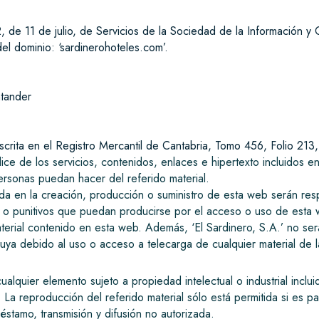
, de 11 de julio, de Servicios de la Sociedad de la Información y
del dominio: ‘sardinerohoteles.com’.
ntander
nscrita en el Registro Mercantil de Cantabria, Tomo 456, Folio 213
ice de los servicios, contenidos, enlaces e hipertexto incluidos en
ersonas puedan hacer del referido material.
icada en la creación, producción o suministro de esta web serán r
os o punitivos que puedan producirse por el acceso o uso de esta
material contenido en esta web. Además, ‘El Sardinero, S.A.’ no se
uya debido al uso o acceso a telecarga de cualquier material de 
cualquier elemento sujeto a propiedad intelectual o industrial incl
 La reproducción del referido material sólo está permitida si es
réstamo, transmisión y difusión no autorizada.